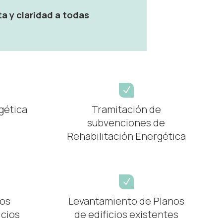
a y claridad a todas
N
gética
Tramitación de
subvenciones de
Rehabilitación Energética
N
cos
Levantamiento de Planos
icios
de edificios existentes