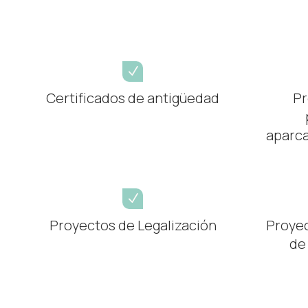
N
Certificados de antigüedad
Pr
aparca
N
Proyectos de Legalización
Proyec
de