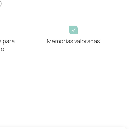
)
N
s para
Memorias valoradas
do